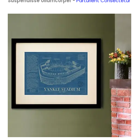
Suspendisse Ullamcorper -
Parturient Consectetur
necesitás para facturar
mucho dinero estará en
apenas una mochila. No
necesitarás comenzar con
mucho capital, ni siquiera
con un local presencial
para vender la mercadoría.
¿Para que
Paises
sirve el
curso?
Argentina, Bolivia, Chile,
Colombia, Ecuador, El
salvadorEstados Unidos,
Guatemala, Honduras,
Mexico, Paraguay, Perú,