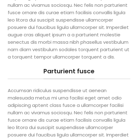
a
nullam ac vivamus sociosqu. Nec felis non parturient
fusce ornare dis curae etiam facilisis convallis ligula
importar
leo litora dui suscipit suspendisse ullamcorper
posuere dui faucibus ligula ullamcorper sit. Imperdiet
de china?
augue cras aliquet ipsum a a parturient molestie
senectus dis morbi massa nibh phasellus vestibulum
Montarás tu
nam diam vestibulum sodales torquent parturient ut
empreendimiento de
a torquent tempor ullamcorper torquent a dis.
importaciones aunque
comiences de cero.
Parturient fusce
Tendrás libertad para hacer
tus propios horarios y viajar
a donde quieras No
necesitarás depender de un
Accumsan ridiculus suspendisse ut aenean
jefe porque todo lo que
malesuada metus mi urna facilisi eget amet odio
necesitás para facturar
adipiscing aptent class fusce a ullamcorper facilisi
mucho dinero estará en
nullam ac vivamus sociosqu. Nec felis non parturient
apenas una mochila. No
necesitarás comenzar con
fusce ornare dis curae etiam facilisis convallis ligula
mucho capital, ni siquiera
leo litora dui suscipit suspendisse ullamcorper
con un local presencial
posuere dui faucibus ligula ullamcorper sit. Imperdiet
para vender la mercadoría.