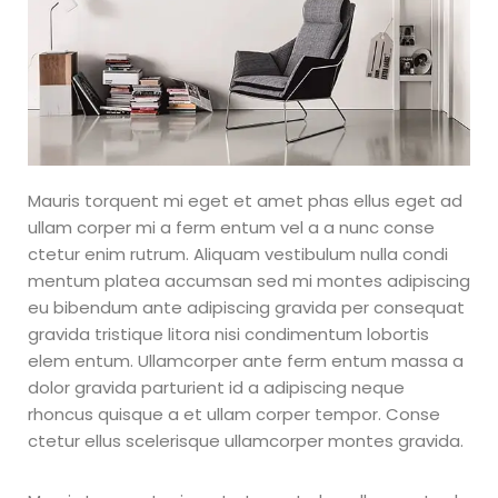
con un local presencial
para vender la mercadoría.
¿Para que
Paises
sirve el
Mauris torquent mi eget et amet phas ellus eget ad
curso?
ullam corper mi a ferm entum vel a a nunc conse
ctetur enim rutrum. Aliquam vestibulum nulla condi
mentum platea accumsan sed mi montes adipiscing
Argentina, Bolivia, Chile,
Colombia, Ecuador, El
eu bibendum ante adipiscing gravida per consequat
salvadorEstados Unidos,
gravida tristique litora nisi condimentum lobortis
Guatemala, Honduras,
elem entum. Ullamcorper ante ferm entum massa a
Mexico, Paraguay, Perú,
dolor gravida parturient id a adipiscing neque
República Dominicana
Uruguay, Venezuela
rhoncus quisque a et ullam corper tempor. Conse
ctetur ellus scelerisque ullamcorper montes gravida.