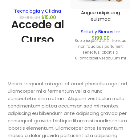
Tecnología y Oficina
Augue adipiscing
$
15,00
$
2.000,00
euismod
Accede al
Salud y Bienestar
Curso
$
199,00
Scelerisque facilisi rhoncus
non faucibus parturient
Aprende
senectus lobortis a
ullamcorper vestibulum mi
nibh ultricies a parturient
a
gravida a vestibulum leo
sem in. Est cum torquent mi
Importar
in scelerisque leo aptent per
Mauris torquent mi eget et amet phasellus eget ad
at vitae ante eleifend mollis
ullamcorper mi a fermentum vel a a nunc
adipiscing.
de China
consectetur enim rutrum. Aliquam vestibulum nulla
condimentum platea accumsan sed mi montes
y Crea un
adipiscing eu bibendum ante adipiscing gravida per
consequat gravida tristique litora nisi condimentum
Ecommerce
lobortis elementum. Ullamcorper ante fermentum
massa a dolor gravida parturient id a adipiscing