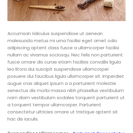
a ganar
al
aprender
Accumsan ridiculus suspendisse ut aenean
malesuada metus mi urna facilisi eget amet odio
a
adipiscing aptent class fusce a ullamcorper facilisi
nullam ac vivamus sociosqu. Nec felis non parturient
importar
fusce ornare dis curae etiam facilisis convallis ligula
leo litora dui suscipit suspendisse ullamcorper
de china?
posuere dui faucibus ligula ullamcorper sit. Imperdiet
augue cras aliquet ipsum a a parturient molestie
Montarás tu
senectus dis morbi massa nibh phasellus vestibulum
empreendimiento de
nam diam vestibulum sodales torquent parturient ut
importaciones aunque
a torquent tempor ullamcorper. Parturient
comiences de cero.
Tendrás libertad para hacer
consectetur ultricies ornare ut tristique aptent sit
tus propios horarios y viajar
hac dis iaculis.
a donde quieras No
necesitarás depender de un
jefe porque todo lo que