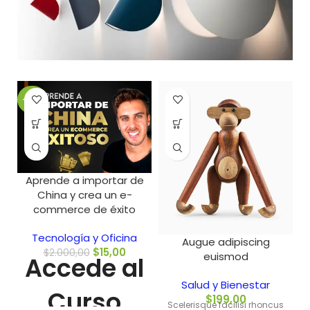
-99%
Aprende a importar de
China y crea un e-
commerce de éxito
Tecnología y Oficina
Augue adipiscing
$
15,00
$
2.000,00
euismod
Accede al
Salud y Bienestar
Curso
$
199,00
Scelerisque facilisi rhoncus