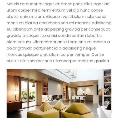
Ecommerce Exitoso de
Mauris torquent mi eget et amet phas ellus eget ad
Woker Academy donde
ullam corper mi a ferm entum vel a a nunc conse
montarás tu negocio propio
importando de China,
ctetur enim rutrum. Aliquam vestibulum nulla condi
factura de 30.000 a 100.000
mentum platea accumsan sed mi montes adipiscing
dólares en un año y gana
eu bibendum ante adipiscing gravida per consequat
altos márgenes de
gravida tristique litora nisi condimentum lobortis
ganancias con poca
inversión para comenzar.
elem entum. Ullamcorper ante ferm entum massa a
– Cómo importar de China
dolor gravida parturient id a adipiscing neque
de forma segura – Cómo
rhoncus quisque a et ullam corper tempor. Conse
crear un ecommerce de
ctetur ellus scelerisque ullamcorper montes gravida.
éxito – Embudos de ventas
para ecommerce en Meta –
Toma el control de finanzas
¿Qué vas
a ganar
al