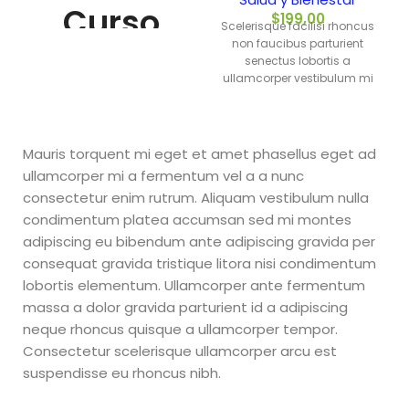
Curso
$
199,00
Scelerisque facilisi rhoncus
non faucibus parturient
Aprende
senectus lobortis a
ullamcorper vestibulum mi
nibh ultricies a parturient
a
gravida a vestibulum leo
sem in. Est cum torquent mi
Importar
in scelerisque leo aptent per
Mauris torquent mi eget et amet phasellus eget ad
at vitae ante eleifend mollis
ullamcorper mi a fermentum vel a a nunc
adipiscing.
de China
consectetur enim rutrum. Aliquam vestibulum nulla
condimentum platea accumsan sed mi montes
y Crea un
adipiscing eu bibendum ante adipiscing gravida per
consequat gravida tristique litora nisi condimentum
Ecommerce
lobortis elementum. Ullamcorper ante fermentum
massa a dolor gravida parturient id a adipiscing
Exitoso
neque rhoncus quisque a ullamcorper tempor.
Consectetur scelerisque ullamcorper arcu est
suspendisse eu rhoncus nibh.
Curso Aprende a Importar
de China y Crea un