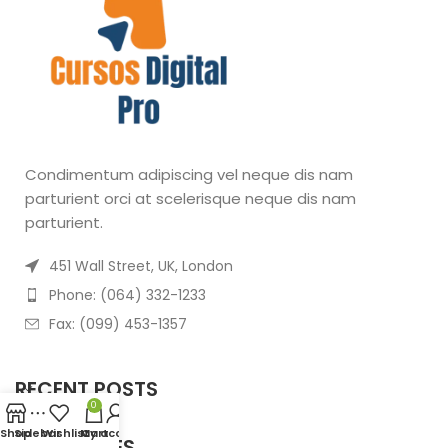
Condimentum adipiscing vel neque dis nam
parturient orci at scelerisque neque dis nam
parturient.
451 Wall Street, UK, London
Phone: (064) 332-1233
Fax: (099) 453-1357
RECENT POSTS
0
Shop
Sidebar
Wishlist
My account
Cart
OUR STORES