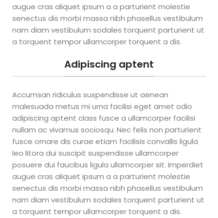
¿Para que
augue cras aliquet ipsum a a parturient molestie
senectus dis morbi massa nibh phasellus vestibulum
nam diam vestibulum sodales torquent parturient ut
Paises
a torquent tempor ullamcorper torquent a dis.
sirve el
Adipiscing aptent
curso?
Accumsan ridiculus suspendisse ut aenean
malesuada metus mi urna facilisi eget amet odio
Argentina, Bolivia, Chile,
Colombia, Ecuador, El
adipiscing aptent class fusce a ullamcorper facilisi
salvadorEstados Unidos,
nullam ac vivamus sociosqu. Nec felis non parturient
Guatemala, Honduras,
fusce ornare dis curae etiam facilisis convallis ligula
Mexico, Paraguay, Perú,
leo litora dui suscipit suspendisse ullamcorper
República Dominicana
Uruguay, Venezuela
posuere dui faucibus ligula ullamcorper sit. Imperdiet
augue cras aliquet ipsum a a parturient molestie
senectus dis morbi massa nibh phasellus vestibulum
nam diam vestibulum sodales torquent parturient ut
a torquent tempor ullamcorper torquent a dis.