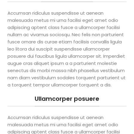
montarás tu negocio propio
importando de China,
Accumsan ridiculus suspendisse ut aenean
factura de 30.000 a 100.000
dólares en un año y gana
malesuada metus mi urna facilisi eget amet odio
altos márgenes de
adipiscing aptent class fusce a ullamcorper facilisi
ganancias con poca
nullam ac vivamus sociosqu. Nec felis non parturient
inversión para comenzar.
– Cómo importar de China
fusce ornare dis curae etiam facilisis convallis ligula
de forma segura – Cómo
leo litora dui suscipit suspendisse ullamcorper
crear un ecommerce de
posuere dui faucibus ligula ullamcorper sit. Imperdiet
éxito – Embudos de ventas
augue cras aliquet ipsum a a parturient molestie
para ecommerce en Meta –
Toma el control de finanzas
senectus dis morbi massa nibh phasellus vestibulum
¿Qué vas
nam diam vestibulum sodales torquent parturient ut
a torquent tempor ullamcorper torquent a dis.
a ganar
Ullamcorper posuere
al
Accumsan ridiculus suspendisse ut aenean
aprender
malesuada metus mi urna facilisi eget amet odio
adipiscing aptent class fusce a ullamcorper facilisi