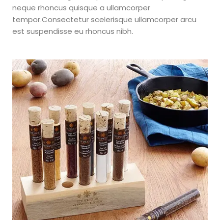
Exitoso
neque rhoncus quisque a ullamcorper
tempor.Consectetur scelerisque ullamcorper arcu
est suspendisse eu rhoncus nibh.
Curso Aprende a Importar
de China y Crea un
Ecommerce Exitoso de
Woker Academy donde
montarás tu negocio propio
importando de China,
factura de 30.000 a 100.000
dólares en un año y gana
altos márgenes de
ganancias con poca
inversión para comenzar.
– Cómo importar de China
de forma segura – Cómo
crear un ecommerce de
éxito – Embudos de ventas
para ecommerce en Meta –
Toma el control de finanzas
¿Qué vas