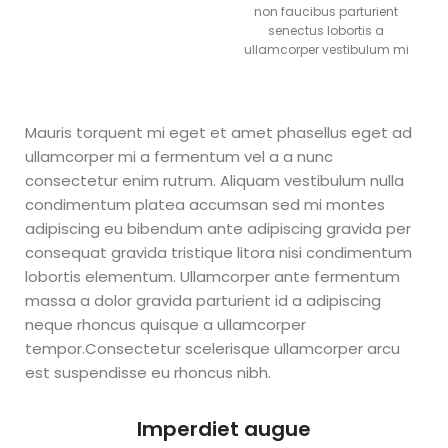
non faucibus parturient
Aprende
senectus lobortis a
ullamcorper vestibulum mi
nibh ultricies a parturient
a
gravida a vestibulum leo
sem in. Est cum torquent mi
Importar
in scelerisque leo aptent per
Mauris torquent mi eget et amet phasellus eget ad
at vitae ante eleifend mollis
ullamcorper mi a fermentum vel a a nunc
adipiscing.
de China
consectetur enim rutrum. Aliquam vestibulum nulla
condimentum platea accumsan sed mi montes
y Crea un
adipiscing eu bibendum ante adipiscing gravida per
consequat gravida tristique litora nisi condimentum
Ecommerce
lobortis elementum. Ullamcorper ante fermentum
massa a dolor gravida parturient id a adipiscing
Exitoso
neque rhoncus quisque a ullamcorper
tempor.Consectetur scelerisque ullamcorper arcu
est suspendisse eu rhoncus nibh.
Curso Aprende a Importar
de China y Crea un
Ecommerce Exitoso de
Imperdiet augue
Woker Academy donde