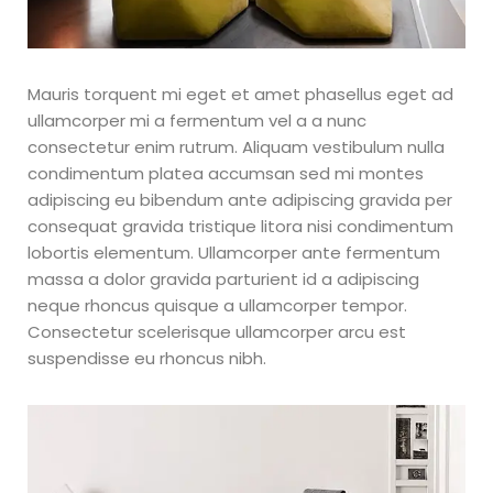
aprender
a
importar
Mauris torquent mi eget et amet phasellus eget ad
ullamcorper mi a fermentum vel a a nunc
consectetur enim rutrum. Aliquam vestibulum nulla
de china?
condimentum platea accumsan sed mi montes
adipiscing eu bibendum ante adipiscing gravida per
Montarás tu
consequat gravida tristique litora nisi condimentum
empreendimiento de
lobortis elementum. Ullamcorper ante fermentum
importaciones aunque
comiences de cero.
massa a dolor gravida parturient id a adipiscing
Tendrás libertad para hacer
neque rhoncus quisque a ullamcorper tempor.
tus propios horarios y viajar
Consectetur scelerisque ullamcorper arcu est
a donde quieras No
suspendisse eu rhoncus nibh.
necesitarás depender de un
jefe porque todo lo que
necesitás para facturar
mucho dinero estará en
apenas una mochila. No
necesitarás comenzar con
mucho capital, ni siquiera