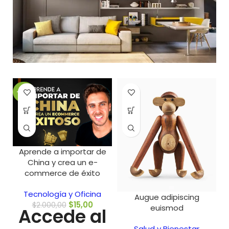
-99%
Aprende a importar de
China y crea un e-
commerce de éxito
Tecnología y Oficina
Augue adipiscing
$
15,00
$
2.000,00
euismod
Accede al
Salud y Bienestar