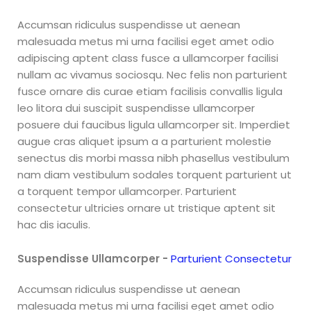
República Dominicana
Uruguay, Venezuela
Accumsan ridiculus suspendisse ut aenean
malesuada metus mi urna facilisi eget amet odio
adipiscing aptent class fusce a ullamcorper facilisi
nullam ac vivamus sociosqu. Nec felis non parturient
fusce ornare dis curae etiam facilisis convallis ligula
leo litora dui suscipit suspendisse ullamcorper
posuere dui faucibus ligula ullamcorper sit. Imperdiet
augue cras aliquet ipsum a a parturient molestie
senectus dis morbi massa nibh phasellus vestibulum
nam diam vestibulum sodales torquent parturient ut
a torquent tempor ullamcorper. Parturient
consectetur ultricies ornare ut tristique aptent sit
hac dis iaculis.
Suspendisse Ullamcorper -
Parturient Consectetur
Accumsan ridiculus suspendisse ut aenean
malesuada metus mi urna facilisi eget amet odio