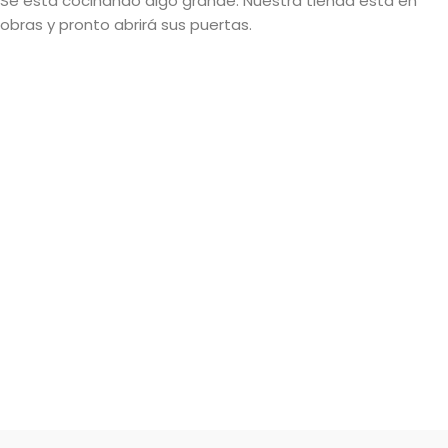
Se está cocinando algo grande. Nuestra tienda está en
obras y pronto abrirá sus puertas.