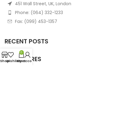
451 Wall Street, UK, London
Phone: (064) 332-1233
Fax: (099) 453-1357
RECENT POSTS
0
OUR STORES
Shop
Wishlist
My account
Cart
USEFUL LINKS
FOOTER MENU
Based on
WoodMart
theme
2025
WooCommerce
Themes
.