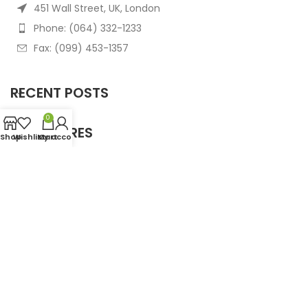
451 Wall Street, UK, London
Phone: (064) 332-1233
Fax: (099) 453-1357
RECENT POSTS
0
OUR STORES
Shop
Wishlist
My account
Cart
USEFUL LINKS
FOOTER MENU
Based on
WoodMart
theme
2025
WooCommerce
Themes
.