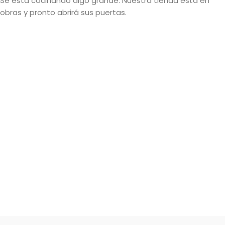
Se está cocinando algo grande. Nuestra tienda está en
obras y pronto abrirá sus puertas.