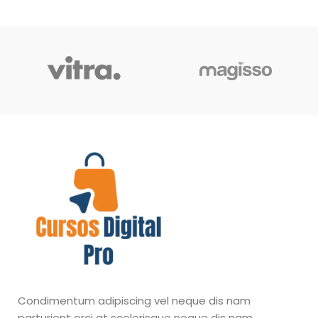
Condimentum adipiscing vel neque dis nam
parturient orci at scelerisque neque dis nam