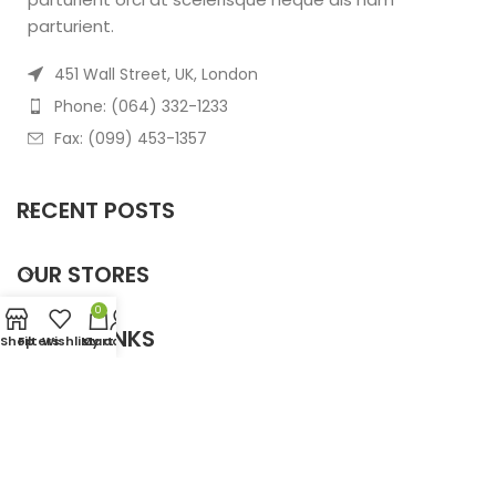
parturient.
451 Wall Street, UK, London
Phone: (064) 332-1233
Fax: (099) 453-1357
RECENT POSTS
OUR STORES
0
USEFUL LINKS
Shop
Filters
Wishlist
My account
Cart
FOOTER MENU
Based on
WoodMart
theme
2025
WooCommerce
Themes
.