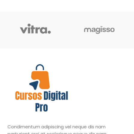
Condimentum adipiscing vel neque dis nam
parturient orci at scelerisque neque dis nam