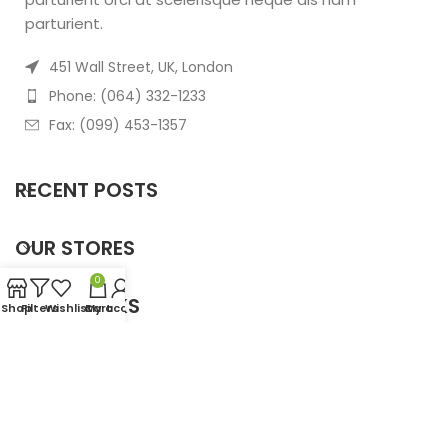
parturient.
451 Wall Street, UK, London
Phone: (064) 332-1233
Fax: (099) 453-1357
RECENT POSTS
OUR STORES
0
USEFUL LINKS
Shop
Filters
Wishlist
Cart
My account
FOOTER MENU
Based on
WoodMart
theme
2025
WooCommerce
Themes
.