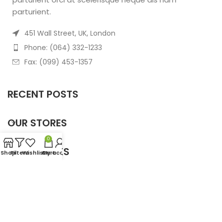
parturient.
451 Wall Street, UK, London
Phone: (064) 332-1233
Fax: (099) 453-1357
RECENT POSTS
OUR STORES
0
USEFUL LINKS
Shop
Filters
Wishlist
Cart
My account
FOOTER MENU
Based on
WoodMart
theme
2025
WooCommerce
Themes
.