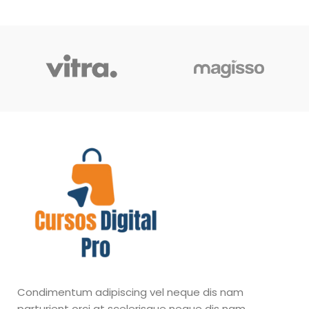
Condimentum adipiscing vel neque dis nam
parturient orci at scelerisque neque dis nam