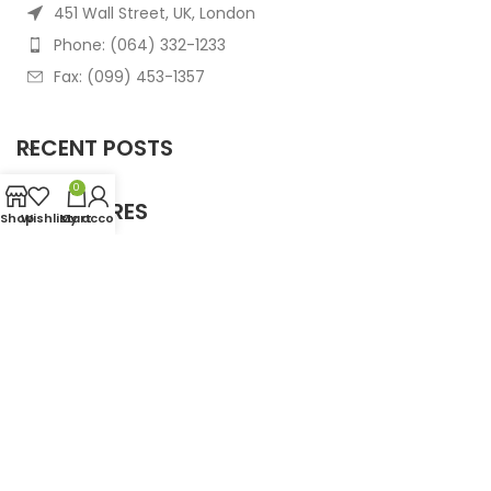
451 Wall Street, UK, London
Phone: (064) 332-1233
Fax: (099) 453-1357
RECENT POSTS
0
OUR STORES
Shop
Wishlist
My account
Cart
USEFUL LINKS
FOOTER MENU
Based on
WoodMart
theme
2025
WooCommerce
Themes
.