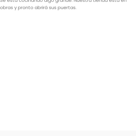
Se está cocinando algo grande. Nuestra tienda está en
obras y pronto abrirá sus puertas.