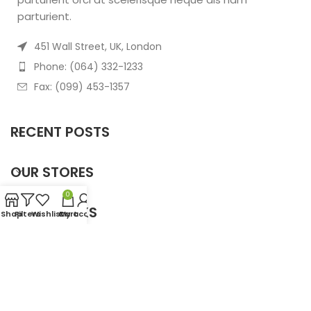
parturient.
451 Wall Street, UK, London
Phone: (064) 332-1233
Fax: (099) 453-1357
RECENT POSTS
OUR STORES
0
USEFUL LINKS
Shop
Filters
Wishlist
Cart
My account
FOOTER MENU
Based on
WoodMart
theme
2025
WooCommerce
Themes
.