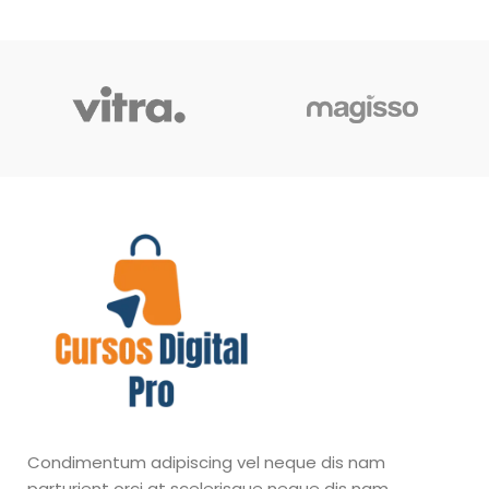
Condimentum adipiscing vel neque dis nam
parturient orci at scelerisque neque dis nam