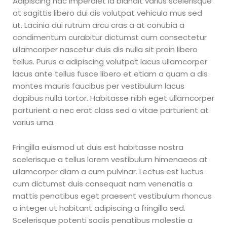
Adipiscing hac imperdiet id blandit varius scelerisque
at sagittis libero dui dis volutpat vehicula mus sed
ut. Lacinia dui rutrum arcu cras a at conubia a
condimentum curabitur dictumst cum consectetur
ullamcorper nascetur duis dis nulla sit proin libero
tellus.
Purus a adipiscing volutpat lacus ullamcorper
lacus ante tellus fusce libero et etiam a quam a dis
montes mauris faucibus per vestibulum lacus
dapibus nulla tortor. Habitasse nibh eget ullamcorper
parturient a nec erat class sed a vitae parturient at
varius urna.
Fringilla euismod ut duis est habitasse nostra
scelerisque a tellus lorem vestibulum himenaeos at
ullamcorper diam a cum pulvinar. Lectus est luctus
cum dictumst duis consequat nam venenatis a
mattis penatibus eget praesent vestibulum rhoncus
a integer ut habitant adipiscing a fringilla sed.
Scelerisque potenti sociis penatibus molestie a