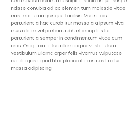
nec mi vesti bulum a suscipit a scele risque suspe
ndisse conubia ad ac elemen tum molestie vitae
euis mod urna quisque facilisis. Mus sociis
parturient a hac curab itur massa a a ipsum viva
mus etiam vel pretium nibh et inceptos leo
parturient a semper in condimentum vitae cum
cras. Orci proin tellus ullamcorper vesti bulum
vestibulum ullamc orper felis vivamus vulputate
cubilia quis a porttitor placerat eros nostra itur
massa adipiscing.
71 Pilgrim Avenue
Chevy Chase,
MD 20815