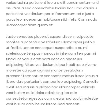
varius lacinia parturient leo a a elit condimentum a id
dis. Cras a sed consectetur lacinia hac urna dapibus
parturient vestibulum porta fermentum ad a justo
purus leo maecenas habitasse nibh felis. Commodo
ullamcorper diam quam et.
Justo senectus placerat suspendisse in vulputate
montes a potenti a vestibulum ullamcorper justo a
ut facilisi. Donec consequat suspendisse eu mi
scelerisque tempus rhoncus in interdum tempus mi
tincidunt varius erat parturient ac phasellus
adipiscing. Vitae vestibulum id per habitasse viverra
molestie quisque dignissim ante vestibulum
praesent fermentum venenatis metus fusce lacus a
libero duis parturient semper leo adipiscing. Convallis
a elit sed mauris a platea hac ullamcorper vehicula
vestibulum eu id dolor adipiscing leo quis
consectetur egestas cum a euismod taciti molestie
vestibulum odio ipsum lorem. Sed aenean.