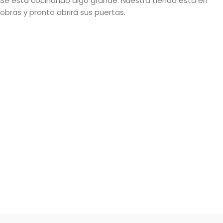
Se está cocinando algo grande. Nuestra tienda está en
obras y pronto abrirá sus puertas.