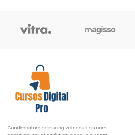
Condimentum adipiscing vel neque dis nam
parturient orci at scelerisque neque dis nam