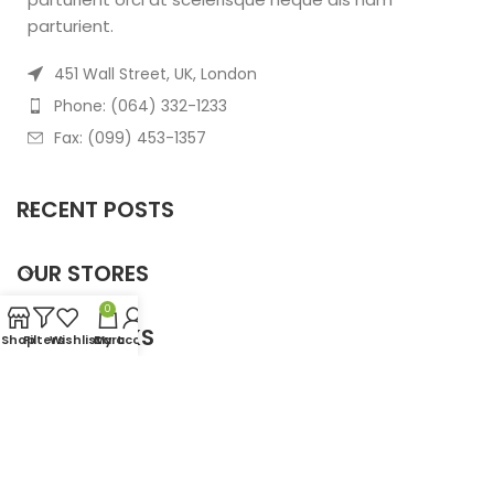
parturient.
451 Wall Street, UK, London
Phone: (064) 332-1233
Fax: (099) 453-1357
RECENT POSTS
OUR STORES
0
USEFUL LINKS
Shop
Filters
Wishlist
Cart
My account
FOOTER MENU
Based on
WoodMart
theme
2025
WooCommerce
Themes
.