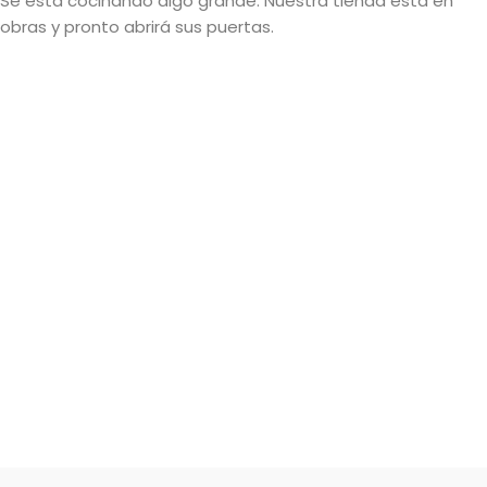
Se está cocinando algo grande. Nuestra tienda está en
obras y pronto abrirá sus puertas.