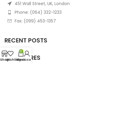
451 Wall Street, UK, London
Phone: (064) 332-1233
Fax: (099) 453-1357
RECENT POSTS
0
OUR STORES
Shop
Wishlist
My account
Cart
USEFUL LINKS
FOOTER MENU
Based on
WoodMart
theme
2025
WooCommerce
Themes
.