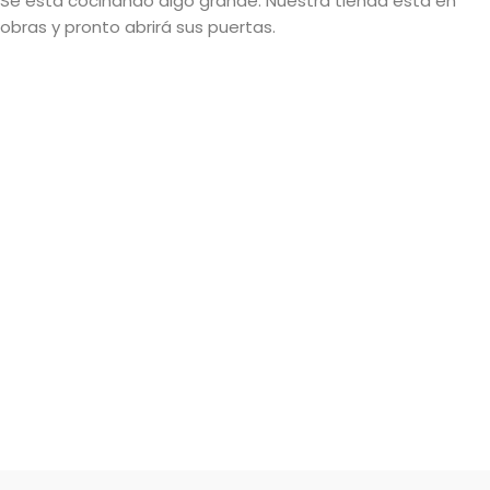
Se está cocinando algo grande. Nuestra tienda está en
obras y pronto abrirá sus puertas.