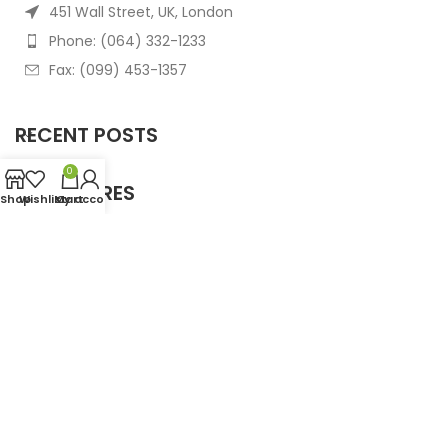
451 Wall Street, UK, London
Phone: (064) 332-1233
Fax: (099) 453-1357
RECENT POSTS
0
OUR STORES
Shop
Wishlist
My account
Cart
USEFUL LINKS
FOOTER MENU
Based on
WoodMart
theme
2025
WooCommerce
Themes
.