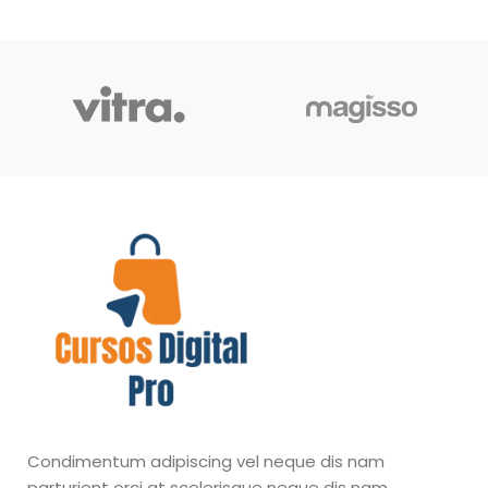
Condimentum adipiscing vel neque dis nam
parturient orci at scelerisque neque dis nam