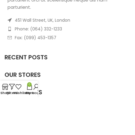
parturient.
451 Wall Street, UK, London
Phone: (064) 332-1233
Fax: (099) 453-1357
RECENT POSTS
OUR STORES
0
USEFUL LINKS
Shop
Filters
Wishlist
Cart
My account
FOOTER MENU
Based on
WoodMart
theme
2025
WooCommerce
Themes
.